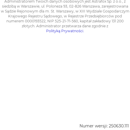
Administratorem Twoich danych osobowych jest Astrafox Sp. z o.o., z
siedzibą w Warszawie, ul. Poloneza 93, 02-826 Warszawa, zarejestrowana
w Sądzie Rejonowym dla m. St. Warszawy, w XIII Wydziale Gospodarczym
Krajowego Rejestru Sądowego, w Rejestrze Przedsiębiorców pod
numerem 0000193522, NIP 525-21-71-560, kapitał zakładowy 131 200
złotych. Administrator przetwarza dane zgodnie z
Polityką Prywatności.
Numer wersji: 250630.111